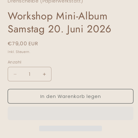
Drehscheibe (Papierwerkstatt)
Workshop Mini-Album
Samstag 20. Juni 2026
Normaler Preis
€79,00 EUR
Inkl. Steuern.
Anzahl
Anzahl
Verringere die Menge für Workshop Mini-Album S
Erhöhe die Menge für Workshop Mini
In den Warenkorb legen