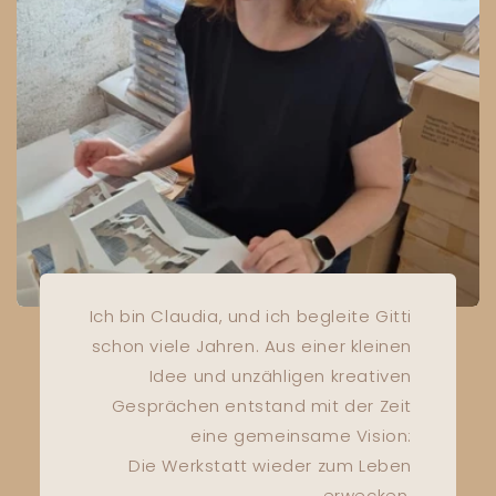
Ich bin Claudia, und ich begleite Gitti
schon viele Jahren. Aus einer kleinen
Idee und unzähligen kreativen
Gesprächen entstand mit der Zeit
eine gemeinsame Vision:
Die Werkstatt wieder zum Leben
erwecken.